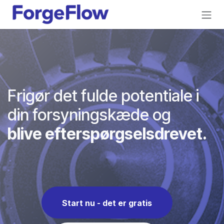
Gå til indhold
Frigør det fulde potentiale i
din forsyningskæde og
blive efterspørgselsdrevet.
Start nu - det er gratis