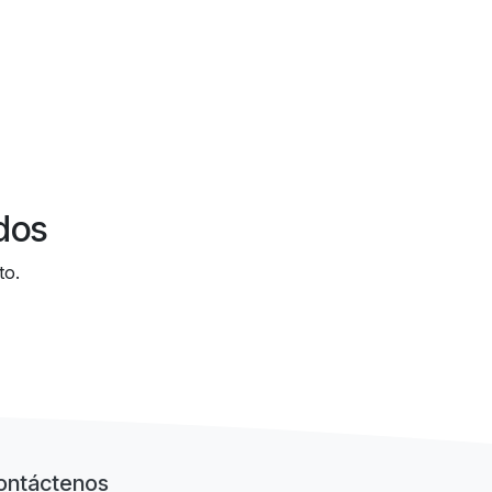
dos
to.
ontáctenos