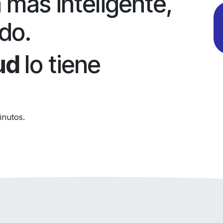
 más inteligente,
do.
ud
lo tiene
inutos.