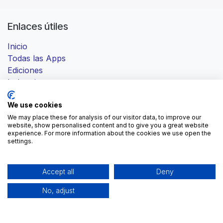
Enlaces útiles
Inicio
Todas las Apps
Ediciones
Industrias
Contáctanos
We use cookies
We may place these for analysis of our visitor data, to improve our
website, show personalised content and to give you a great website
experience. For more information about the cookies we use open the
Sobre nosotros
settings.
Ayudamos a las empresas a tomar el control de sus
operaciones mediante la tecnología y los procesos
Accept all
Deny
adecuados, y un equipo que le acompaña más allá de
No, adjust
la puesta en marcha.