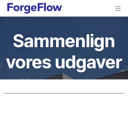
Gå til indhold
Sammenlign
vores udgaver