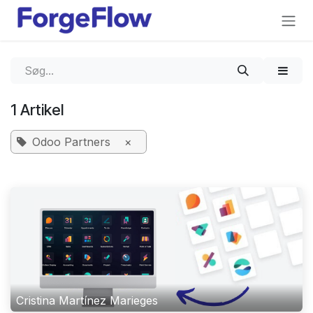
Gå til indhold
1 Artikel
Odoo Partners
×
Cristina Martínez Marieges