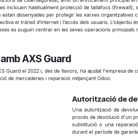
ucions de ciberseguretat, amb un enfocament principal en 
s inclouen habitualment protecció de tallafocs (firewall), 
s estan dissenyades per protegir les xarxes organitzatives
iva el trànsit d’internet i l’accés dels usuaris. L’objectiu 
reses es puguin centrar en les seves operacions principals
w amb AXS Guard
Guard el 2022 i, des de llavors, ha ajudat l'empresa de ci
ució de mercaderies i reparació mitjançant Odoo.
Autorització de d
Una autorització de devolu
procés de devolució d'un p
substitució o una reparaci
durant el període de garanti