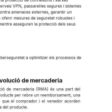
la protecció de connexions i xarxes
serveis VPN, passarel·les segures i sistemes
 contra amenaces externes, garantir un
és oferir mesures de seguretat robustes i
 mentre asseguren la protecció dels seus
berseguretat a optimitzar els processos de
evolució de mercaderia
ció de mercaderia (RMA) és una part del
roducte per rebre un reemborsament, una
ó que el comprador i el venedor acorden
a del producte.