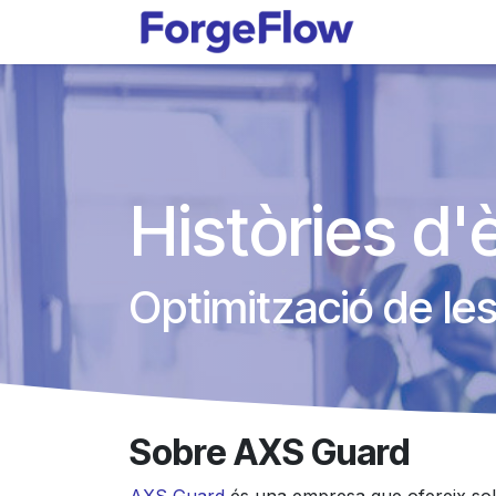
Skip to Content
Productes
Històries d'è
Optimització de le
Sobre AXS Guard