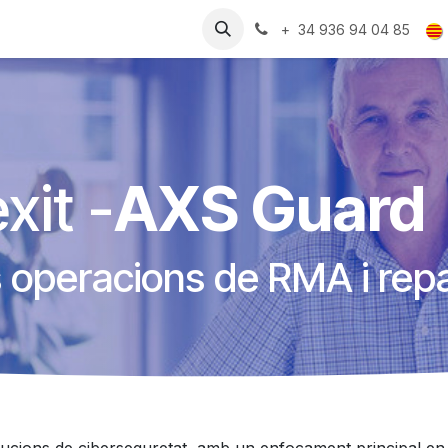
Recursos
Treballa amb nosaltres
+ 34 936 94 04 85
xit -
AXS Guard
s operacions de RMA i rep