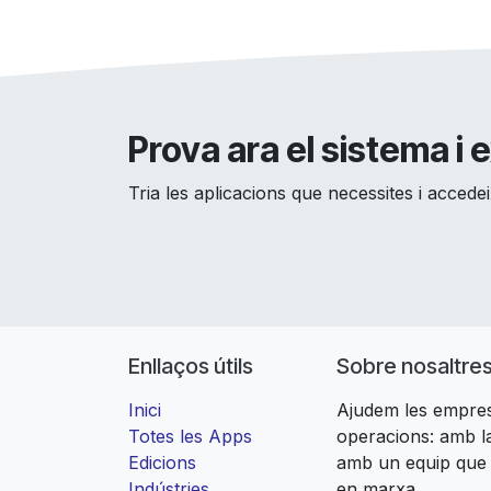
Prova ara el sistema i e
Tria les aplicacions que necessites i acced
Enllaços útils
Sobre nosaltre
Inici
Ajudem les empres
Totes les Apps
operacions: amb la
Edicions
amb un equip que
Indústries
en marxa.