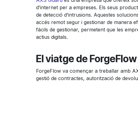
AXS Guard
és una empresa que ofereix sol
d’internet per a empreses. Els seus producte
de detecció d’intrusions. Aquestes solucion
accés remot segur i gestionar de manera efect
fàcils de gestionar, permetent que les emp
actius digitals.
El viatge de ForgeFlo
ForgeFlow va començar a treballar amb AXS 
gestió de contractes, autorització de devol