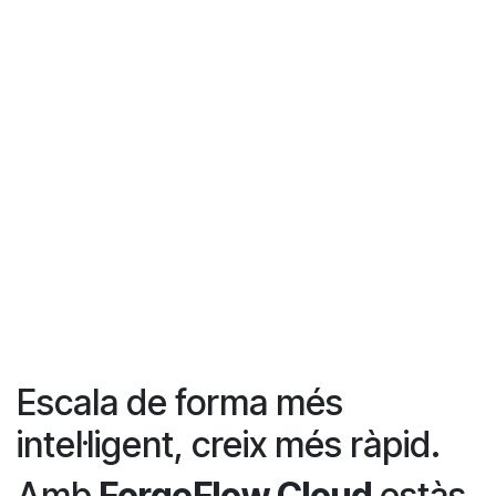
Escala de forma més
intel·ligent, creix més ràpid.
Amb
ForgeFlow Cloud
estàs