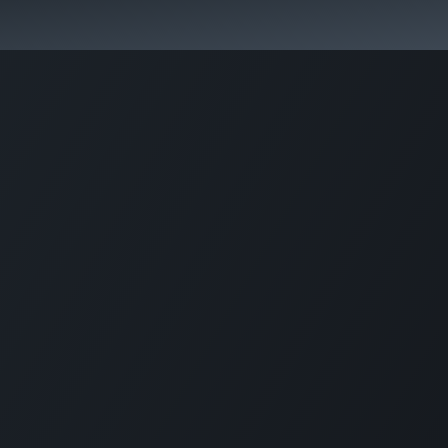
Resources
Job
+ 34 936 94 04 8