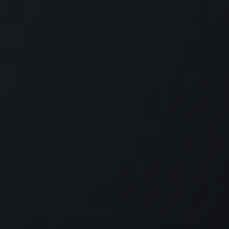
ret forbindelse til os
Kontakt os
contactus@forgeflow.com
+ 34 936 94 04 85