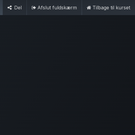
Del
Afslut fuldskærm
Tilbage til kurset
Dansk
Log ind
Kontakt os
5