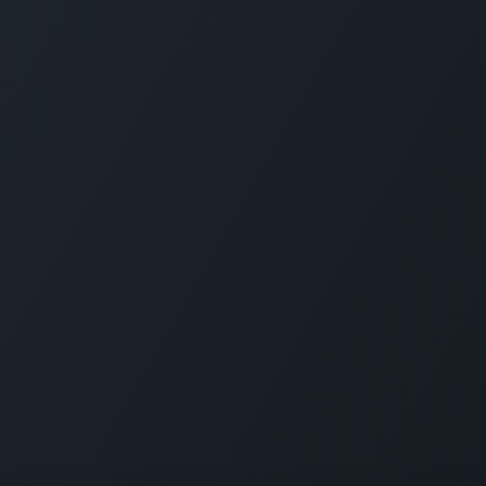
Nyttige Links
Om os
Startside
Vi hjælper virksom
Alle Apps
den rette teknolog
Udgivelser
bliver hos jer også e
Brancher
Kontakt os