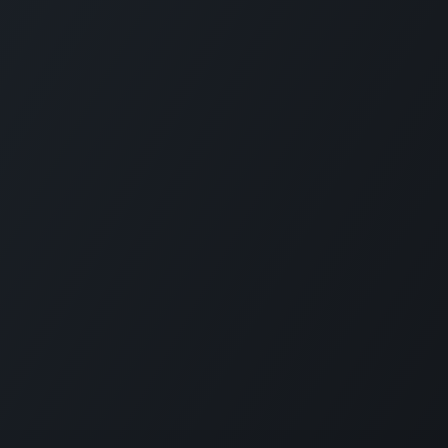
Op
heder med at få styr på driften – med
i, de rette processer og et team, der
fter idriftsættelsen. ​